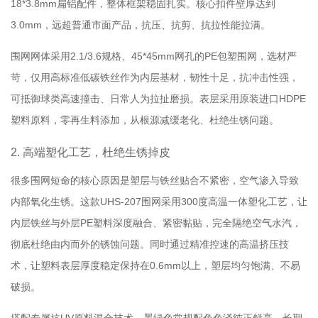
18*3.8mm扁铝配件，整体框架稳固扎实。核心扣件壁厚达到
3.0mm，远超普通市面产品，抗压、抗剪、抗拉性能拉满。
围网网体采用2.1/3.6规格、45*45mm网孔的PE包塑围网，选材严
苛，仅用高标准低碳铁丝作为内层基材，韧性十足，抗冲击性强，
可抵御球类高速撞击、日常人为拉扯磨损。表层采用原装进口HDPE
塑料原料，零再生料添加，从根源减缓老化、杜绝生锈问题。
2. 高端塑化工艺，杜绝生锈掉皮
很多围网短命的核心原因是塑层与铁丝贴合不紧密，空气渗入导致
内部氧化生锈。这款UHS-207围网采用300度高温一体塑化工艺，让
内层铁丝与外层PE塑料深度融合、紧密黏贴，完全隔绝空气水汽，
彻底杜绝由内而外的锈蚀问题。同时通过精准控速的高温挤压技
术，让塑料表层厚度稳定保持在0.6mm以上，塑层均匀饱满、不易
破损。
搭配专属抗UV原料混合技术，墨绿色常规配色色泽纯正鲜亮，长期