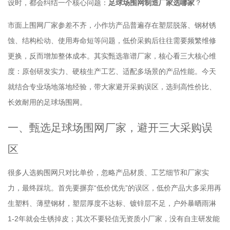
设时，都会纠结一个核心问题：
足球场围网制造厂家选哪家
？
市面上围网厂家参差不齐，小作坊产品普遍存在塑层脱落、钢材锈
蚀、结构松动、使用寿命短等问题，低价采购后往往需要频繁维修
更换，反而增加整体成本。其实甄选靠谱厂家，核心看三大核心维
度：原创研发实力、硬核生产工艺、适配多场景的产品性能。今天
就结合专业场地落地经验，带大家避开采购误区，选到高性价比、
长效耐用的足球场围网。
一、甄选足球场围网厂家，避开三大采购误
区
很多人选购围网只对比单价，忽略产品材质、工艺细节和厂家实
力，最终踩坑。首先要摒弃“低价优先”的误区，低价产品大多采用再
生塑料、薄壁钢材，塑层厚度不达标、镀锌层不足，户外暴晒雨淋
1-2年就会生锈掉皮；其次不要轻信无资质小厂家，没有自主研发能