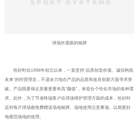
球场外显眼的铭牌
恰好时自1998年创立以来，一直坚持“品质创造价值、诚信构筑
未来”的经营理念，不遗余力地在产品的品质和改良创新方面寻求突
破。产品既要保证质量更要有高“颜值”，来迎合个性化市场的各种需
求。此外，为了节省终端客户在球场维护管理方面的成本，恰好时
还对每片球场都免费赠送场地铭牌、场地使用注意事项。以期更好
地规范场地的使用。