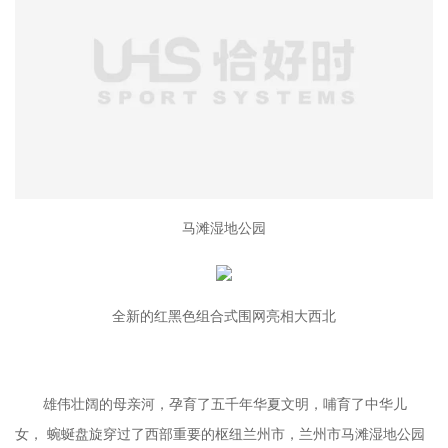
马滩湿地公园
全新的红黑色组合式围网亮相大西北
雄伟壮阔的母亲河，孕育了五千年华夏文明，哺育了中华儿
女， 蜿蜒盘旋穿过了西部重要的枢纽兰州市，兰州市马滩湿地公园