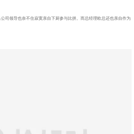
名公司领导也奈不住寂寞亲自下厨参与比拼。而总经理欧总还也亲自作为