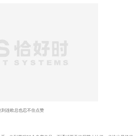
吃到连欧总也忍不住点赞