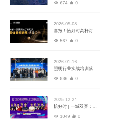
674
0
会即将启幕
2026-05-08
喜报！恰好时高杆灯荣
获2026阿拉丁神灯奖全
567
0
国优秀照明产品奖
2026-01-16
照明行业实战培训落地
恰好时！以专业光影实
886
0
力，获行业信赖之选！
2025-12-24
恰好时 | 一城双赛：以
专业装备赋能赛场，点
1049
0
亮羽球巅峰时刻！