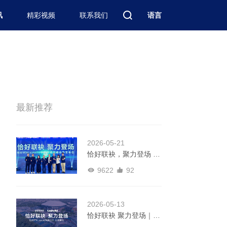
讯
精彩视频
联系我们
语言
最新推荐
2026-05-21
恰好联袂，聚力登场 |
恰好时 & Laykold中国
9622
92
区域战略合作发布会圆
满举行
2026-05-13
恰好联袂 聚力登场｜恰
好时签约Laykold发布