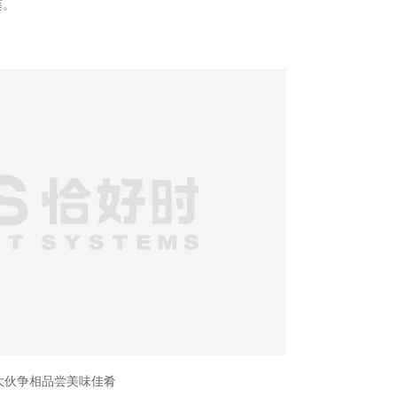
筵。
大伙争相品尝美味佳肴