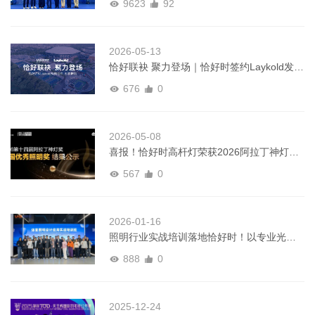
9623
92
2026-05-13
恰好联袂 聚力登场｜恰好时签约Laykold发布
会即将启幕
676
0
2026-05-08
喜报！恰好时高杆灯荣获2026阿拉丁神灯奖
全国优秀照明产品奖
567
0
2026-01-16
照明行业实战培训落地恰好时！以专业光影
实力，获行业信赖之选！
888
0
2025-12-24