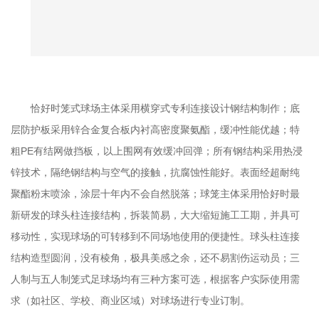
恰好时笼式球场主体采用横穿式专利连接设计钢结构制作；底
层防护板采用锌合金复合板内衬高密度聚氨酯，缓冲性能优越；特
粗PE有结网做挡板，以上围网有效缓冲回弹；所有钢结构采用热浸
锌技术，隔绝钢结构与空气的接触，抗腐蚀性能好。表面经超耐纯
聚酯粉末喷涂，涂层十年内不会自然脱落；球笼主体采用恰好时最
新研发的球头柱连接结构，拆装简易，大大缩短施工工期，并具可
移动性，实现球场的可转移到不同场地使用的便捷性。球头柱连接
结构造型圆润，没有棱角，极具美感之余，还不易割伤运动员；三
人制与五人制笼式足球场均有三种方案可选，根据客户实际使用需
求（如社区、学校、商业区域）对球场进行专业订制。