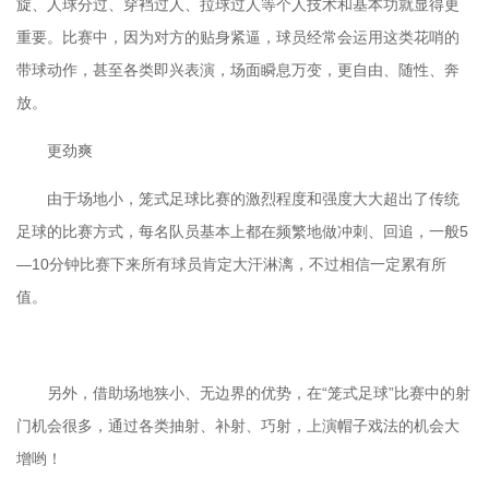
旋、人球分过、穿裆过人、拉球过人等个人技术和基本功就显得更
重要。比赛中，因为对方的贴身紧逼，球员经常会运用这类花哨的
带球动作，甚至各类即兴表演，场面瞬息万变，更自由、随性、奔
放。
更劲爽
由于场地小，笼式足球比赛的激烈程度和强度大大超出了传统
足球的比赛方式，每名队员基本上都在频繁地做冲刺、回追，一般5
—10分钟比赛下来所有球员肯定大汗淋漓，不过相信一定累有所
值。
另外，借助场地狭小、无边界的优势，在“笼式足球”比赛中的射
门机会很多，通过各类抽射、补射、巧射，上演帽子戏法的机会大
增哟！