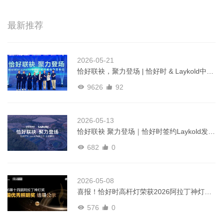
最新推荐
2026-05-21
恰好联袂，聚力登场 | 恰好时 & Laykold中国
区域战略合作发布会圆满举行
9626
92
2026-05-13
恰好联袂 聚力登场｜恰好时签约Laykold发布
会即将启幕
682
0
2026-05-08
喜报！恰好时高杆灯荣获2026阿拉丁神灯奖
全国优秀照明产品奖
576
0