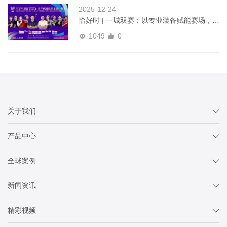
2025-12-24
恰好时 | 一城双赛：以专业装备赋能赛场，点
亮羽球巅峰时刻！
1049
0
关于我们
产品中心
全球案例
新闻资讯
精彩视频