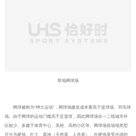
草地网球场
网球被称为“绅士运动”，网球场建造成本要高于篮球场、羽毛球
场。由于网球的运动门槛高于足篮排，因此网球场在一二线城市外
比较少。多建于体育中心、高校、高档小区等。网球场按场地类型
可分为硬地、红土、草地（天然草、人造草）。在硬地享受击球的