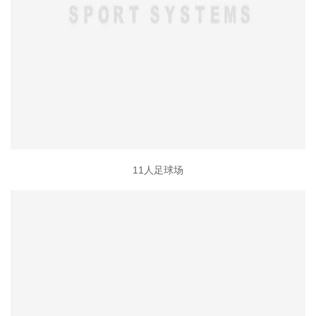
11人足球场