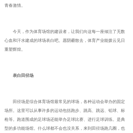
青春激情。
今天，作为体育场馆的建设者，让我们向这每一座倾注了无数
心血和汗水建成的球场表白吧。愿阴霾散去，体育产业能拨云见日
重塑辉煌。
表白田径场
田径场是综合体育场馆最常见的球场，各种运动会举办的固定
场所。这里可以从事许多的运动包括跑步、跳高、跳远、铅球、标
枪等。跑道围成的足球场还能举办足球比赛、进行足球训练。是典
型的多功能场馆。什么球都不会也没关系，来到田径场跑几圈，也