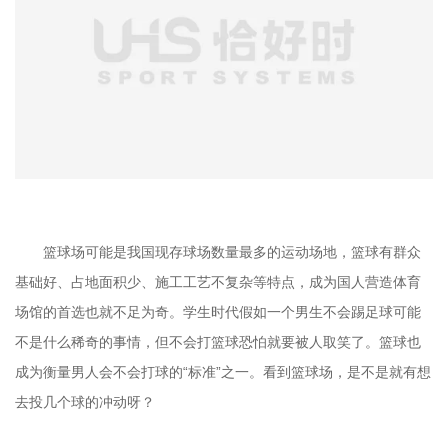
篮球场可能是我国现存球场数量最多的运动场地，篮球有群众
基础好、占地面积少、施工工艺不复杂等特点，成为国人营造体育
场馆的首选也就不足为奇。学生时代假如一个男生不会踢足球可能
不是什么稀奇的事情，但不会打篮球恐怕就要被人取笑了。篮球也
成为衡量男人会不会打球的“标准”之一。看到篮球场，是不是就有想
去投几个球的冲动呀？