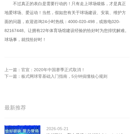
不过真正的表白是需要行动的！只有走上球场锻炼，才是真正
地爱球场、爱运动！当然，假如您有关于球场建设、安装、维护方
面的问题，欢迎咨询24小时热线：4000-020-498，或致电020-
82167448。让拥有22年体育场馆建设经验的恰好时为您排忧解难。
球场事，就找恰好时！
上一篇：
官宣：2020年中国赛季正式取消！
下一篇：
板式网球零基础入门指南，5分钟搞懂核心规则
最新推荐
2026-05-21