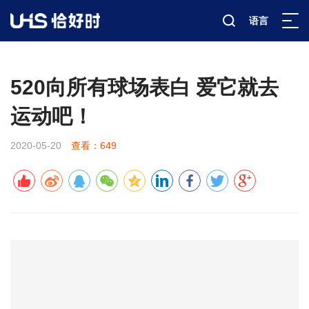
语言
新闻资讯
公司新闻
详情
>
>
>
520向所有球场表白 爱它就去
运动吧！
2020-05-20
查看：649