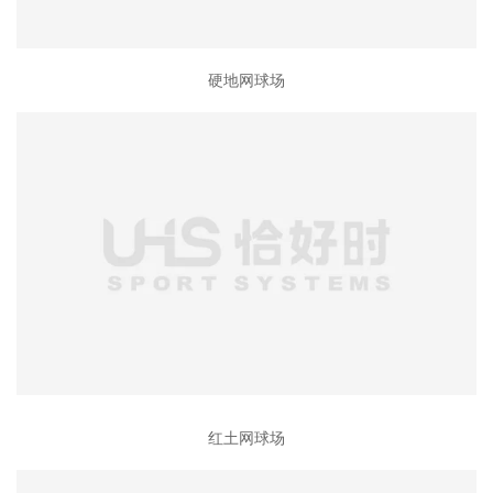
硬地网球场
红土网球场