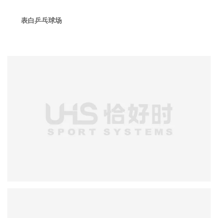
表白乒乓球场