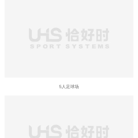
5人足球场