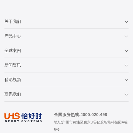
关于我们
产品中心
全球案例
新闻资讯
精彩视频
联系我们
全国服务热线:4000-020-498
地址:广州市黄埔区联东U谷亿航智能科技园A栋
6楼