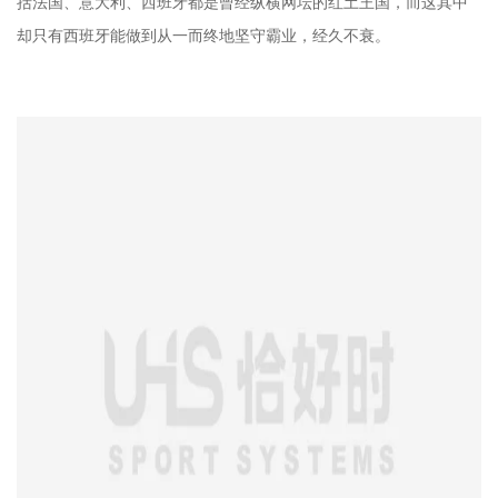
括法国、意大利、西班牙都是曾经纵横网坛的红土王国，而这其中
却只有西班牙能做到从一而终地坚守霸业，经久不衰。