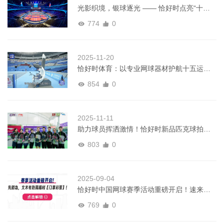
光影织境，银球逐光 —— 恰好时点亮“十五
运”乒乓盛宴
774
0
2025-11-20
恰好时体育：以专业网球器材护航十五运，
铸就赛事品质标杆
854
0
2025-11-11
助力球员挥洒激情！恰好时新品匹克球拍亮
相中国匹克球巡回赛
803
0
2025-09-04
恰好时中国网球赛季活动重磅开启！速来领
门票福利！
769
0