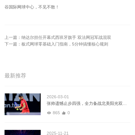
谷国际网球中心，不见不散！
上一篇：
纳达尔担任开幕式西班牙旗手 双法网冠军战混双
下一篇：
板式网球零基础入门指南，5分钟搞懂核心规则
最新推荐
2026-03-01
张帅遗憾止步四强，全力备战北美阳光双赛
｜WTA梅里达赛
865
0
2025-11-21