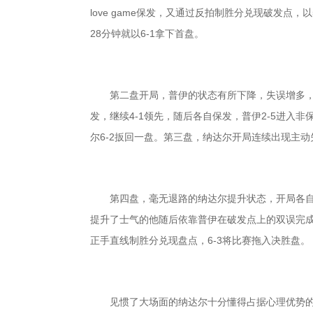
love game保发，又通过反拍制胜分兑现破发点
28分钟就以6-1拿下首盘。
第二盘开局，普伊的状态有所下降，失误增多，纳
发，继续4-1领先，随后各自保发，普伊2-5进入
尔6-2扳回一盘。第三盘，纳达尔开局连续出现主动
第四盘，毫无退路的纳达尔提升状态，开局各自保发
提升了士气的他随后依靠普伊在破发点上的双误完成破
正手直线制胜分兑现盘点，6-3将比赛拖入决胜盘。
见惯了大场面的纳达尔十分懂得占据心理优势的关