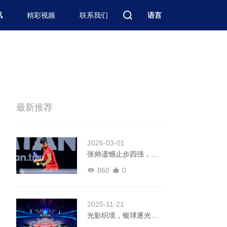
讯
精彩视频
联系我们
语言
最新推荐
2026-03-01
张帅遗憾止步四强，全
力备战北美阳光双赛｜
860
0
WTA梅里达赛
2025-11-21
光影织境，银球逐光
—— 恰好时点亮“十五