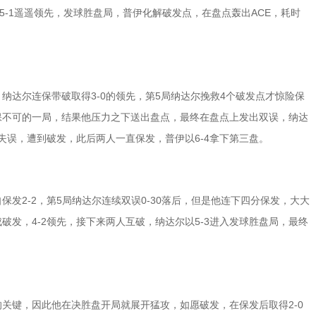
，以5-1遥遥领先，发球胜盘局，普伊化解破发点，在盘点轰出ACE，耗时
达尔连保带破取得3-0的领先，第5局纳达尔挽救4个破发点才惊险保
非保不可的一局，结果他压力之下送出盘点，最终在盘点上发出双误，纳达
失误，遭到破发，此后两人一直保发，普伊以6-4拿下第三盘。
2-2，第5局纳达尔连续双误0-30落后，但是他连下四分保发，大大
发，4-2领先，接下来两人互破，纳达尔以5-3进入发球胜盘局，最终
键，因此他在决胜盘开局就展开猛攻，如愿破发，在保发后取得2-0