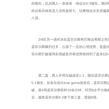
的领先，此后两人一直保发，纳达尔4-3领先，第8局
此后各自保发进入决胜盘抢七，结果纳达尔失误偏多，
八强。
2/4区另一场对决在孟菲尔斯和巴格达蒂斯之间
孟菲尔斯横扫过关，占据了一定的心理优势。首盘
菲尔斯打破僵局实现破发并将优势保持到了盘末以6
第二盘，两人开局互破战至1-1，随后孟菲尔斯
5-1领先，在各自送出love game保发后，孟菲
破，第4局孟菲尔斯耗时10余分钟，经历8次平分挽
后，最终孟菲尔斯6-3拿下第三盘，晋级8强。