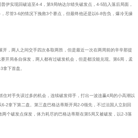
普伊实现回破追至4-4，第9局纳达尔错失破发点，4-5陷入落后局面，
尽管3-6的情况下挽救3个赛点，但最终他还是以6-8告负，爆冷无缘
展开，两人之间交手四次各取两胜，但是最近一次在两周前的辛辛那提
比赛开局各自保发，两人都有过破发机会，但是都没能兑现。第6局，孟
-3拿下首盘。
抓住对手失误过多的机会，连续破发得手，打出一波连赢4局的小高潮以
尔斯以6-2拿下第二盘。第三盘巴格达蒂斯开局2-0领先，不过法国人立刻回
救两个破发点保发，体力耗尽的巴格达蒂斯在第5局又被破发，以2-3落