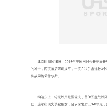
北京时间9月5日，2016年美国网球公开赛展开
的冲击，两度落后两度扳平，一度在决胜盘连救3个赛点，但
将战同胞孟菲尔斯。
纳达尔上一轮完胜库兹涅佐夫，普伊五盘战胜阿
佳，连续出现失误被破发，普伊保发后以3-0领先，