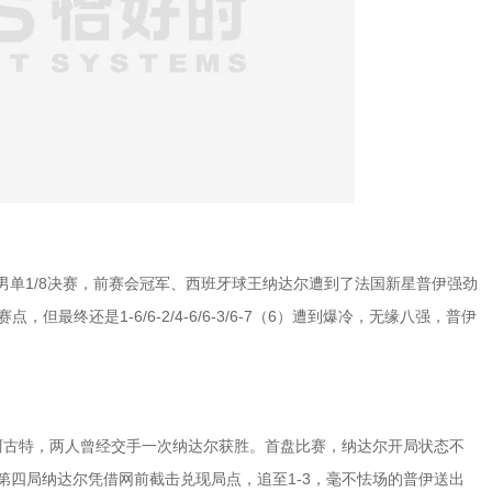
男单1/8决赛，前赛会冠军、西班牙球王纳达尔遭到了法国新星普伊强劲
最终还是1-6/6-2/4-6/6-3/6-7（6）遭到爆冷，无缘八强，普伊
古特，两人曾经交手一次纳达尔获胜。首盘比赛，纳达尔开局状态不
第四局纳达尔凭借网前截击兑现局点，追至1-3，毫不怯场的普伊送出