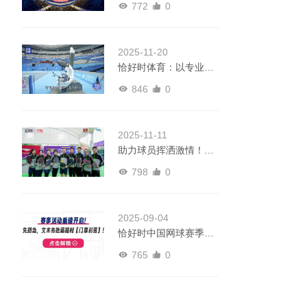
772
0
运”乒乓盛宴
2025-11-20
恰好时体育：以专业网
球器材护航十五运，铸
846
0
就赛事品质标杆
2025-11-11
助力球员挥洒激情！恰
好时新品匹克球拍亮相
798
0
中国匹克球巡回赛
2025-09-04
恰好时中国网球赛季活
动重磅开启！速来领门
765
0
票福利！