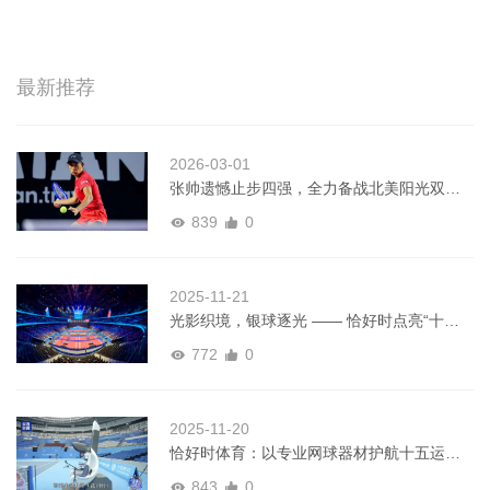
最新推荐
2026-03-01
张帅遗憾止步四强，全力备战北美阳光双赛
｜WTA梅里达赛
839
0
2025-11-21
光影织境，银球逐光 —— 恰好时点亮“十五
运”乒乓盛宴
772
0
2025-11-20
恰好时体育：以专业网球器材护航十五运，
铸就赛事品质标杆
843
0