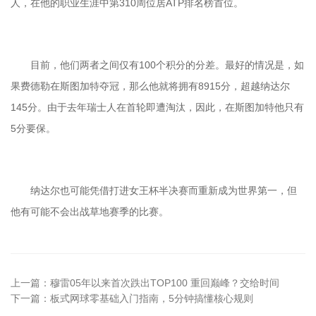
人，在他的职业生涯中第310周位居ATP排名榜首位。
目前，他们两者之间仅有100个积分的分差。最好的情况是，如
果费德勒在斯图加特夺冠，那么他就将拥有8915分，超越纳达尔
145分。由于去年瑞士人在首轮即遭淘汰，因此，在斯图加特他只有
5分要保。
纳达尔也可能凭借打进女王杯半决赛而重新成为世界第一，但
他有可能不会出战草地赛季的比赛。
上一篇：
穆雷05年以来首次跌出TOP100 重回巅峰？交给时间
下一篇：
板式网球零基础入门指南，5分钟搞懂核心规则