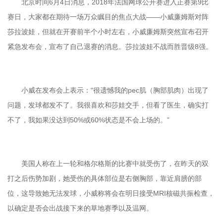
北京时间6月4日消息，2018年法国网球公开赛进入正赛第9比
赛日，大家都在期待一场万众瞩目的焦点大战——小威廉姆斯对阵
莎拉波娃，但就在开赛前半个小时左右，小威廉姆斯突然宣布召开
紧急发布会，宣布了自己退赛的消息。莎拉波娃不战而胜晋级8强。
小威在发布会上表示：“很遗憾我的pec肌（胸部肌肉）出现了
问题，发球都发不了。我很喜欢和莎娃交手，但看了医生，确实打
不了，我如果没达到50%或60%状态是不会上场的。”
美国人称在上一轮和格尔格斯的比赛中就受伤了，在昨天的双
打之后伤势加剧，她受伤的具体部位是右侧胸部，靠近肩膀的部
位，这导致她无法发球，小威称将会在明日接受MRI核磁共振检查，
以确定是否会出战接下来的草地赛季以及温网。