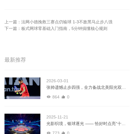
上一篇：
法网小德挽救三赛点仍输球 1-3不敌黑马止步八强
下一篇：
板式网球零基础入门指南，5分钟搞懂核心规则
最新推荐
2026-03-01
张帅遗憾止步四强，全力备战北美阳光双赛
｜WTA梅里达赛
864
0
2025-11-21
光影织境，银球逐光 —— 恰好时点亮“十五
运”乒乓盛宴
773
0