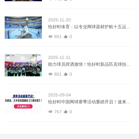
2025-11-20
恰好时体育：以专业网球器材护航十五运，
铸就赛事品质标杆
851
0
2025-11-11
助力球员挥洒激情！恰好时新品匹克球拍亮
相中国匹克球巡回赛
801
0
2025-09-04
恰好时中国网球赛季活动重磅开启！速来领
门票福利！
767
0