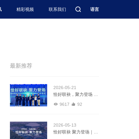
讯
精彩视频
联系我们
语言
最新推荐
2026-05-21
恰好联袂，聚力登场 |
恰好时 & Laykold中国
9617
92
区域战略合作发布会圆
满举行
2026-05-13
恰好联袂 聚力登场｜恰
好时签约Laykold发布