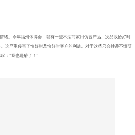
语的情绪。今年福州体博会，就有一些不法商家用仿冒产品、次品以恰好时
争。这严重侵害了恰好时及恰好时客户的利益。对于这些只会抄袭不懂研
叹：“我也是醉了！”