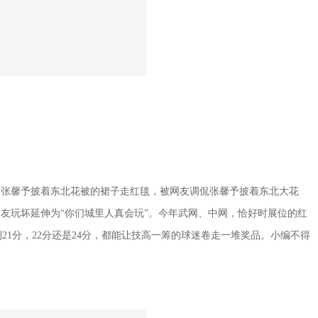
节张馨予披着东北花被的裙子走红毯，被网友调侃张馨予披着东北大花
网友玩坏延伸为“你们城里人真会玩”。今年武网、中网，恰好时展位的红
21分，22分还是24分，都能让技高一筹的球迷卷走一堆奖品。小编不得