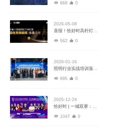
668
0
会即将启幕
2026-05-08
喜报！恰好时高杆灯荣
获2026阿拉丁神灯奖全
562
0
国优秀照明产品奖
2026-01-16
照明行业实战培训落地
恰好时！以专业光影实
885
0
力，获行业信赖之选！
2025-12-24
恰好时 | 一城双赛：以
专业装备赋能赛场，点
1047
0
亮羽球巅峰时刻！