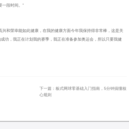
要一段时间。”
兴和荣幸能如此健康，在我的健康方面今年我保持得非常棒，这是关
的成功，我正在计划我的赛季，我正在准备参加奥运会，所以只要我健
下一篇：
板式网球零基础入门指南，5分钟搞懂核
心规则