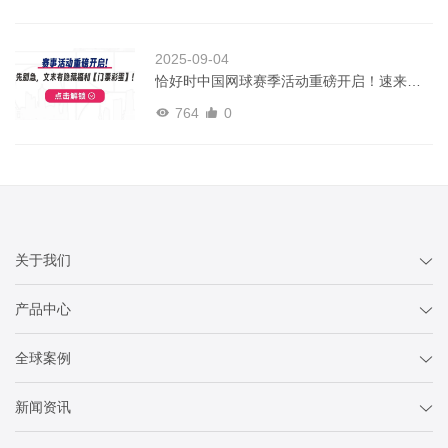
2025-09-04
恰好时中国网球赛季活动重磅开启！速来领
门票福利！
764
0
关于我们
产品中心
全球案例
新闻资讯