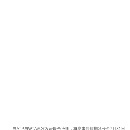
自ATP与WTA再次发表联合声明，将赛事停摆期延长至7月31日