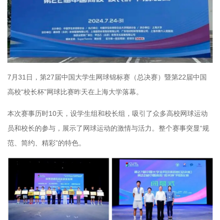
7月31日，第27届中国大学生网球锦标赛（总决赛）暨第22届中国
高校“校长杯”网球比赛昨天在上海大学落幕。
本次赛事历时10天，设学生组和校长组，吸引了众多高校网球运动
员和校长的参与，展示了网球运动的激情与活力。整个赛事突显“规
范、简约、精彩”的特色。