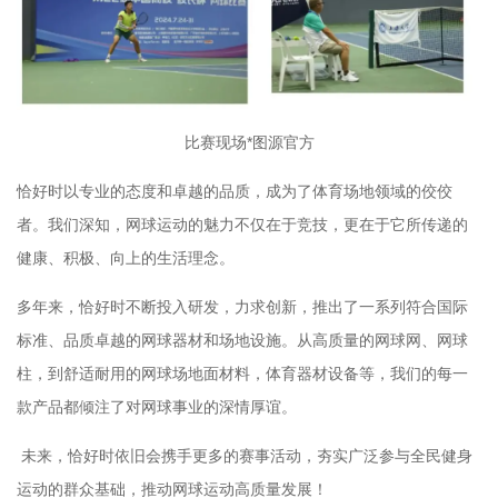
比赛现场*图源官方
恰好时以专业的态度和卓越的品质，成为了体育场地领域的佼佼
者。我们深知，网球运动的魅力不仅在于竞技，更在于它所传递的
健康、积极、向上的生活理念。
多年来，恰好时不断投入研发，力求创新，推出了一系列符合国际
标准、品质卓越的网球器材和场地设施。从高质量的网球网、网球
柱，到舒适耐用的网球场地面材料，体育器材设备等，我们的每一
款产品都倾注了对网球事业的深情厚谊。
未来，恰好时依旧会携手更多的赛事活动，夯实广泛参与全民健身
运动的群众基础，推动网球运动高质量发展！