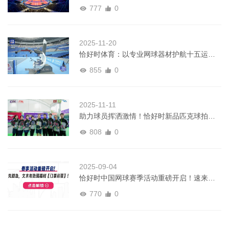
运”乒乓盛宴
777
0
2025-11-20
恰好时体育：以专业网球器材护航十五运，
铸就赛事品质标杆
855
0
2025-11-11
助力球员挥洒激情！恰好时新品匹克球拍亮
相中国匹克球巡回赛
808
0
2025-09-04
恰好时中国网球赛季活动重磅开启！速来领
门票福利！
770
0