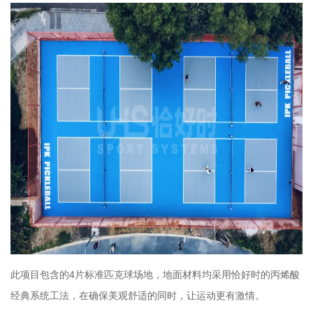
此项目包含的4片标准匹克球场地，地面材料均采用恰好时的丙烯酸
经典系统工法，在确保美观舒适的同时，让运动更有激情。