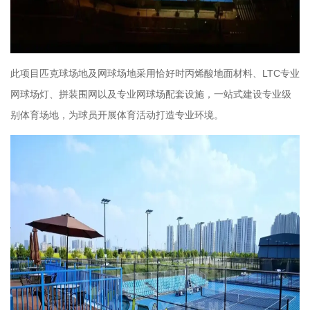
此项目匹克球场地及网球场地采用恰好时丙烯酸地面材料、LTC专业
网球场灯、拼装围网以及专业网球场配套设施，一站式建设专业级
别体育场地，为球员开展体育活动打造专业环境。