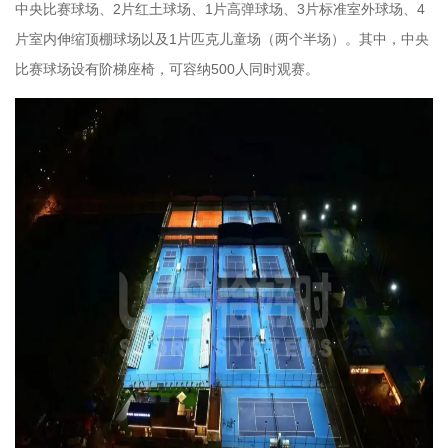
中央比赛球场、2片红土球场、1片高弹球场、3片标准室外球场、4
片室内伸缩顶棚球场以及1片匹克儿童场（两个半场）。其中，中央
比赛球场设有阶梯座椅，可容纳500人同时观赛。