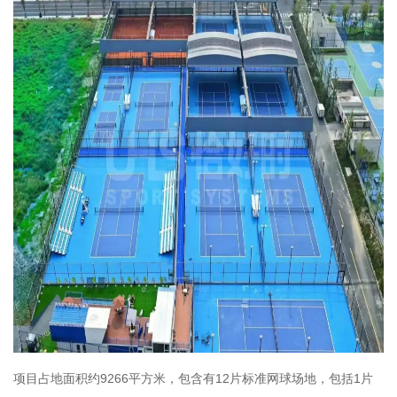
项目占地面积约9266平方米，包含有12片标准网球场地，包括1片