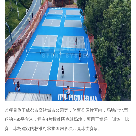
该项目位于成都市高铁城市公园旁，体育公园片区内，场地占地面
积约760平方米，拥有4片标准匹克球场地，可用于娱乐、训练、比
赛，球场建设的标准可承接国内各项匹克球类赛事。