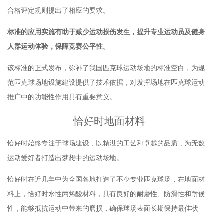
合格评定规则提出了相应的要求。
标准的应用实施有助于减少运动损伤发生，提升专业运动员及健身
人群运动体验，保障竞赛公平性。
该标准的正式发布，弥补了我国匹克球运动场地的标准空白，为规
范匹克球场地设施建设提供了技术依据，对发挥场地在匹克球运动
推广中的功能性作用具有重要意义。
恰好时地面材料
恰好时始终专注于球场建设，以精湛的工艺和卓越的品质，为无数
运动爱好者打造出梦想中的运动场地。
恰好时在近几年中为全国各地打造了不少专业匹克球场，在地面材
料上，恰好时水性丙烯酸材料，具有良好的耐磨性、防滑性和耐候
性，能够抵抗运动中带来的磨损，确保球场表面长期保持最佳状