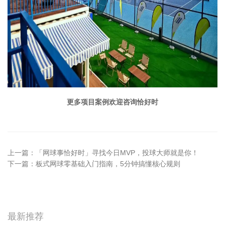
更多项目案例欢迎咨询恰好时
上一篇：
「网球事恰好时」寻找今日MVP，投球大师就是你！
下一篇：
板式网球零基础入门指南，5分钟搞懂核心规则
最新推荐