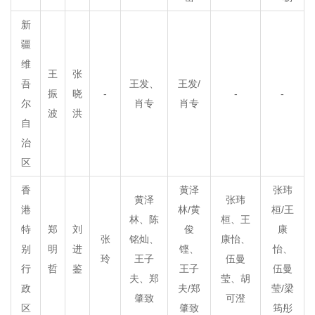
新
疆
维
王
张
吾
王发、
王发/
振
晓
-
-
-
尔
肖专
肖专
波
洪
自
治
区
香
黄泽
张玮
黄泽
张玮
港
林/黄
桓/王
林、陈
桓、王
特
郑
刘
俊
康
张
铭灿、
康怡、
别
明
进
铿、
怡、
玲
王子
伍曼
行
哲
鉴
王子
伍曼
夫、郑
莹、胡
政
夫/郑
莹/梁
肇致
可澄
区
肇致
筠彤