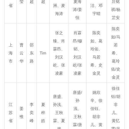
莹
超
超
麦海
庄铭
省
洲、麦
洁、邓
涛/姜
祺/杨
海涛
宇晴
恒
芷安
陈奕
张之
肖霖
陈奕
如/马
臻、肖
昂/穆
如、葛
上
曹
邵
若
霖昂、
韬、
玲佑、
海
云
东
Tim
希、
刘汉
刘汉
马若
市
华
路
葛玲
屹、张
屹/张
希、史
佑/史
凌豪
凌豪
金灵
金灵
徐佳
唐盛/
姚欣
唐盛、
钰/胡
孙
辛、徐
江
李
夏
孙浅、
非
姜
浅、
佳钰、
苏
奕
梓
王秋
儿、
惟
王秋
胡非
省
峰
皓
霖、夏
黄忆
霖/唐
儿、黄
越
霏/吴