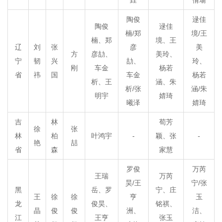
陶俊
逯佳
陶俊
逯佳
楠/郑
境/王
楠、郑
境、王
辽
刘
张
彦
美
方
彦劼、
美玲、
宁
韧
兴
劼、
玲、
刚
车金
杨若
省
祎
国
车金
杨若
析、王
涵、朱
析/张
涵/朱
明宇
婧琦
曦泽
婧琦
吉
林
荀芳
徐
张
林
柏
叶鸿宇
-
颖、张
-
艳
喆
省
森
家慧
罗俊
万芮
王瑞
万芮
昊/王
宁/张
黑
岳、罗
宁、庄
王
徐
徐
亨
玉
龙
俊昊、
铭祺、
晶
俊
俊
洲、
洁、
江
王亨
张玉