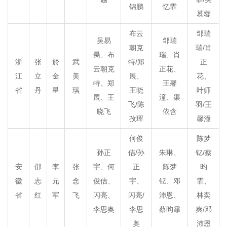
锦鹏
忆霏
慕蓉
布云
邹瑞
吴易
邹瑞
朝克
瑞/肖
昺、布
瑞、肖
浙
张
於
武
特/郑
正
云朝克
正花、
江
立
金
美
展、
花、
特、郑
王馨
省
丹
星
琪
王晓
叶师
展、王
潼、渠
飞/陈
羽/王
晓飞
依含
孜珲
馨潼
何俊
陈梦
孙正
佶/孙
朱琳、
钇/蔡
安
邵
李
张
宇、何
正
陈梦
昀
徽
志
元
念
俊佶、
宇、
钇、邓
霏、
省
红
军
飞
闪亮、
闪亮/
沛恩、
林奕
李思奥
李思
蔡昀霏
爽/邓
奥
沛恩