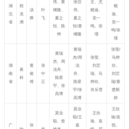
伟、黄
张仪
文、尤
湖
程
晓
汤
叶
继隆、
伟、
晓迪、
北
龙
迪、
骅
飞
夏之
夏之
党一
省
洲
党一
恒、陈
恒/黄
鸣、张
鸣/张
烨
继隆
瑾
瑾
黄瑞
张莹/
黄瑞
杰/周
张莹、
马烨
杰、周
湖
黄
张
洺
刘芷
欣、
蒋
洺舟、
南
俊
中
舟、
瑞、马
刘芷
科
陈星
省
维
正
陈星
烨欣、
瑞/童
宇、张
宇/张
肖乐雪
楚斯
高博
高博
婷
莫业
王欣
莫业
王欣
聪/王
瑜/袁
聪、曾
瑜、袁
广
张
嘉
悦、
叶
杨
姚杰、
悦、尼