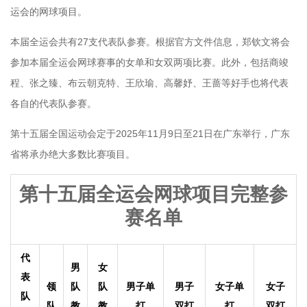
运会的网球项目。
本届全运会共有27支代表队参赛。根据官方文件信息，郑钦文将会
参加本届全运会网球赛事的女单和女双两项比赛。此外，包括商竣
程、张之臻、布云朝克特、王欣瑜、高馨妤、王蔷等好手也将代表
各自的代表队参赛。
第十五届全国运动会定于2025年11月9日至21日在广东举行，广东
省将承办绝大多数比赛项目。
第十五届全运会网球项目完整参
赛名单
代
男
女
表
领
队
队
男子单
男子
女子单
女子
队
队
教
教
打
双打
打
双打