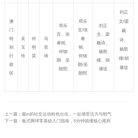
刘正
文/梁
澳
邓乐
邓乐
刘正
门
言/张
颖
言、张
文、梁
特
吴
何
马
睿
诗、
睿韬、
颖诗、
别
玉
明
奕
韬、
杨凯
何锶
杨凯
行
玲
昊
琦
何锶
瞳/胡
朗、吴
瞳、胡
政
朗/吴
康堤
朗熙
康堤
区
朗熙
上一篇：
最in的社交运动粉色出击，一起感受活力与朝气
下一篇：
板式网球零基础入门指南，5分钟搞懂核心规则