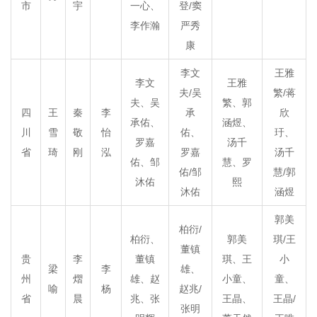
市
宇
一心、
登/窦
李作瀚
严秀
康
李文
王雅
李文
王雅
夫/吴
繁/蒋
夫、吴
繁、郭
四
王
秦
李
承
欣
承佑、
涵煜、
川
雪
敬
怡
佑、
玗、
罗嘉
汤千
省
琦
刚
泓
罗嘉
汤千
佑、邹
慧、罗
佑/邹
慧/郭
沐佑
熙
沐佑
涵煜
郭美
柏衍/
柏衍、
郭美
琪/王
董镇
贵
李
董镇
琪、王
小
梁
李
雄、
州
熠
雄、赵
小童、
童、
喻
杨
赵兆/
省
晨
兆、张
王晶、
王晶/
张明