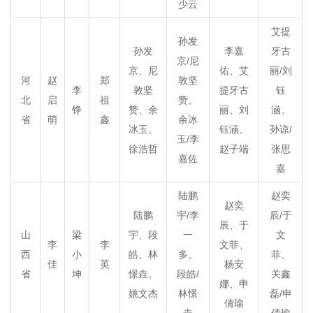
少云
艾提
孙发
孙发
李嘉
牙古
京/尼
京、尼
佑、艾
丽/刘
河
赵
郑
敦坚
李
敦坚
提牙古
钰
北
启
祖
赞、
铮
赞、余
丽、刘
涵、
省
萌
鑫
余冰
冰玉、
钰涵、
孙谅/
玉/李
徐浩哲
赵子端
张思
嘉佐
嘉
陆鹏
赵奕
赵奕
陆鹏
宇/李
辰/于
辰、于
山
梁
宇、段
一
文
李
李
文菲、
西
小
皓、林
多、
菲、
佳
英
杨安
省
坤
憬垚、
段皓/
关鑫
娜、申
姚文杰
林憬
磊/申
倩瑜
垚
倩瑜