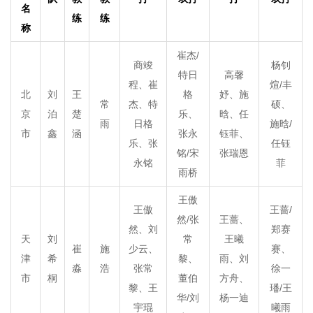
名
练
练
称
崔杰/
商竣
杨钊
特日
高馨
程、崔
煊/丰
北
刘
王
格
妤、施
常
杰、特
硕、
京
泊
楚
乐、
晗、任
雨
日格
施晗/
市
鑫
涵
张永
钰菲、
乐、张
任钰
铭/宋
张瑞恩
永铭
菲
雨桥
王傲
王傲
王蔷/
然/张
王蔷、
然、刘
郑赛
天
刘
常
王曦
崔
施
少云、
赛、
津
希
黎、
雨、刘
淼
浩
张常
徐一
市
桐
董伯
方舟、
黎、王
璠/王
华/刘
杨一迪
宇琨
曦雨