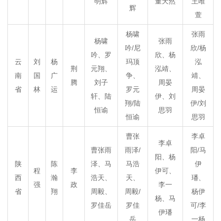
明辉
董天然
王唯
辉
萱
杨啸
张雨
杨啸
张雨
吟/尼
欣/杨
吟、罗
欣、杨
云
刘
杨
玛顶
泓
荆
元翔、
泓靖、
南
国
广
争、
靖、
腾
刘子
周晏
省
林
运
罗元
周晏
轩、陆
伊、刘
翔/陆
伊/刘
恒谕
思羽
恒谕
思羽
曹张
李卓
李卓
曹张雨
雨泽/
阳/马
阳、杨
陕
陈
泽、马
马浩
伊
程
李
伊可、
西
瀚
浩天、
天、
璠、
强
政
李一
省
翔
周毅、
周毅/
杨伊
杨、马
罗佳岳
罗佳
可/李
伊璠
岳
一杨