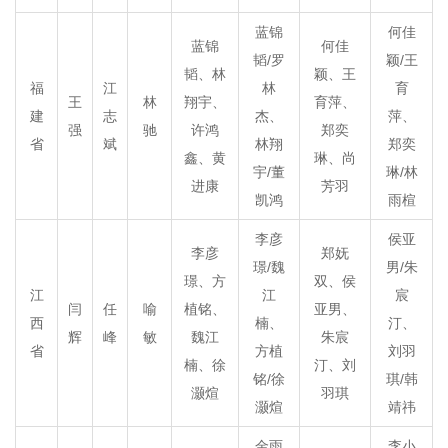
蓝锦
何佳
蓝锦
何佳
韬/罗
颖/王
韬、林
颖、王
福
江
林
育
王
林
翔宇、
育萍、
建
志
杰、
萍、
强
驰
许鸿
郑奕
省
斌
林翔
郑奕
鑫、黄
琳、尚
宇/董
琳/林
进康
芳羽
凯鸿
雨楦
李彦
侯亚
李彦
郑妩
璟/魏
男/朱
璟、方
双、侯
江
江
宸
闫
任
喻
植铭、
亚男、
西
楠、
汀、
辉
峰
敏
魏江
朱宸
省
方植
刘羽
楠、徐
汀、刘
铭/徐
琪/韩
灏煊
羽琪
灏煊
靖祎
金雨
李小