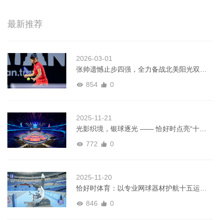
最新推荐
2026-03-01
张帅遗憾止步四强，全力备战北美阳光双赛
｜WTA梅里达赛
854
0
2025-11-21
光影织境，银球逐光 —— 恰好时点亮“十五
运”乒乓盛宴
772
0
2025-11-20
恰好时体育：以专业网球器材护航十五运，
铸就赛事品质标杆
846
0