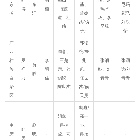
东
东
基、
尼玛
博
楠
陈醒
玛卓
省
润
曾姚
卓玛/
道、杜
玛、李
杰/杨
刘乐
佑
昱瑶
子江
怡
广
韩锡
西
周意、
锐/朱
壮
罗
李
王楚
兆
张润
张润
黄
族
祥
明
康、韩
凯、
晗、刘
晗/刘
胜
自
力
佳
锡锐、
陈世
青青
青青
治
陈世杰
杰/侯
区
天昊
胡鑫/
胡鑫、
高一
重
赵
冉拉
心、
郎
庆
晓
-
登、高
冉拉
-
-
勇