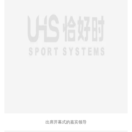
出席开幕式的嘉宾领导