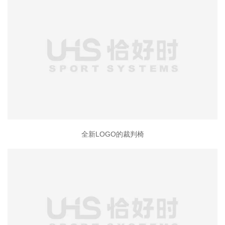
全新LOGO的裁判椅