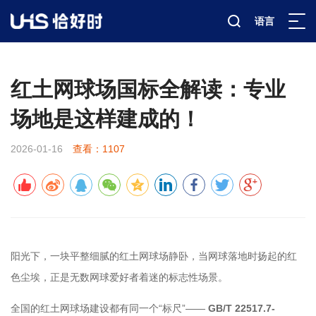
语言
新闻资讯
行业科普
详情
>
>
>
红土网球场国标全解读：专业
场地是这样建成的！
2026-01-16
查看：1107
阳光下，一块平整细腻的红土网球场静卧，当网球落地时扬起的红
色尘埃，正是无数网球爱好者着迷的标志性场景。
全国的红土网球场建设都有同一个“标尺”——
GB/T 22517.7-