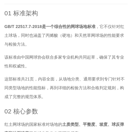
01 标准架构
GB/T 22517.7-2018是一个综合性的网球场地标准
，它不仅针对红
土球场，同时也涵盖了丙烯酸（硬地）和天然草网球场的性能要求
与检验方法。
该标准由中国网球协会联合多家专业机构共同起草，确保了其专业
性和权威性。
这部标准共21页，内容全面，从场地分类、通用要求到专门针对不
同类型场地的性能指标，再到详细的检验方法和合格判定规则，构
成了完整的规范体系。
02 核心参数
红土网球场的国家标准对场地的
土质类型、平整度、坡度、球反弹