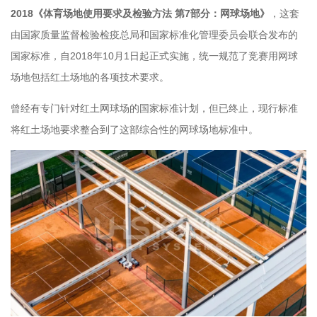
2018《体育场地使用要求及检验方法 第7部分：网球场地》
，这套
由国家质量监督检验检疫总局和国家标准化管理委员会联合发布的
国家标准，自2018年10月1日起正式实施，统一规范了竞赛用网球
场地包括红土场地的各项技术要求。
曾经有专门针对红土网球场的国家标准计划，但已终止，现行标准
将红土场地要求整合到了这部综合性的网球场地标准中。