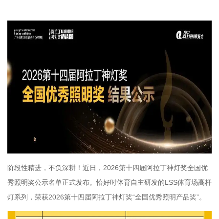
阶段性精进，不负深耕！近日，2026第十四届阿拉丁神灯奖全国优
秀照明奖公示名单正式发布。恰好时体育自主研发的LSS体育场高杆
灯系列，荣获2026第十四届阿拉丁神灯奖“全国优秀照明产品奖”。