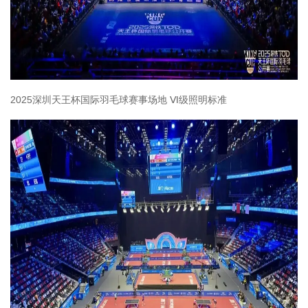
2025深圳天王杯国际羽毛球赛事场地 Ⅵ级照明标准