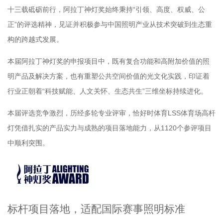
十三载砥砺前行，阿拉丁神灯奖始终秉持“引领、高度、权威、公
正”的评选精神，见证并积极参与中国照明产业从技术突破到生态重
构的跨越式发展。
本届阿拉丁神灯奖的申报项目中，既有复合功能和高附加价值的照
明产品及解决方案，也有重塑公共空间价值的光文化实践，印证着
行业正朝着“科技赋能、人文关怀、生态共生”三维坐标持续进化。
本届评选竞争激烈，历经多轮专业评审，恰好时体育LSS体育场高杆
灯凭借扎实的产品实力与成熟的项目落地能力，从1120个参评项目
中顺利突围。
标杆项目落地，适配国际赛事照明标准