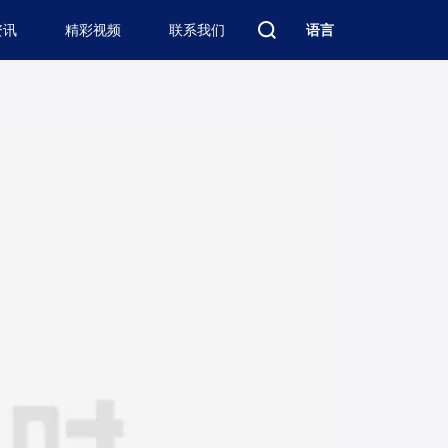
资讯
精彩视频
联系我们
语言