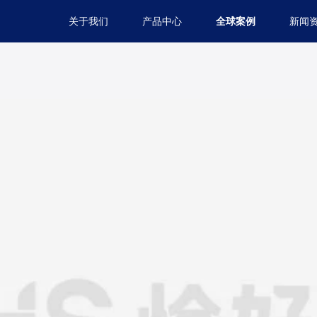
关于我们
产品中心
全球案例
新闻