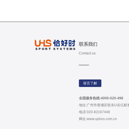
联系我们
Contact us
留言了解
全国服务热线:4000-020-498
地址:广州市黄埔区联东U谷亿航
电话:020-82167448
网址:www.uphos.com.cn