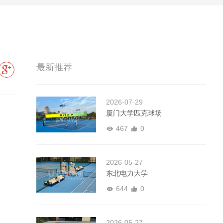
最新推荐
2026-07-29
厦门大学匹克球场
467
0
2026-05-27
东北电力大学
644
0
2026-05-27