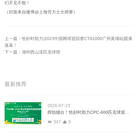
们不见不散！
（封面来自微博@上海劳力士大师赛）
上一篇：
恰好时助力|2023中国网球巡回赛CTA1000广州黄埔站圆满
落幕！
下一篇：
湖州西山漾匹克球馆
最新推荐
2026-07-23
挥拍烟台！恰好时助力CPC-600匹克球巡回
赛，专业场地设施护航高规格对决
347
0