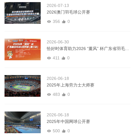
2026-07-13
2026澳门羽毛球公开赛
356
0
2026-06-30
恰好时体育助力2026 “薰风” 杯广东省羽毛球
U系列赛！
411
0
2026-06-18
2025年上海劳力士大师赛
483
0
2026-06-18
2025年中国网球公开赛
500
0