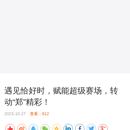
遇见恰好时，赋能超级赛场，转
动“郑”精彩！
2023-10-27
查看：812