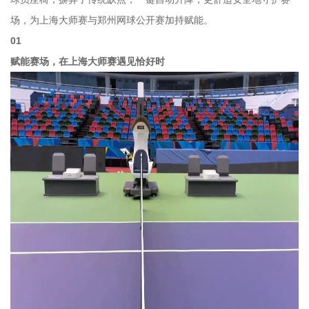
场，为上海大师赛与郑州网球公开赛加持赋能。
01
赋能赛场，在上海大师赛遇见恰好时