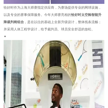
恰好时作为上海大师赛指定供应商，为赛场提供专业的网球设施，
以及专业的赛事保障服务。今年大师赛亮相的
恰好时太空舱智能升
降裁判椅组合
，是在以往的基础上全新升级设计，整体线条流畅；
并采用人体工程学设计，给予裁判员、球员安全舒适的放松。
✦