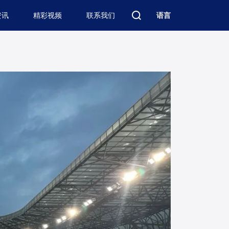
资讯
精彩视频
联系我们
语言