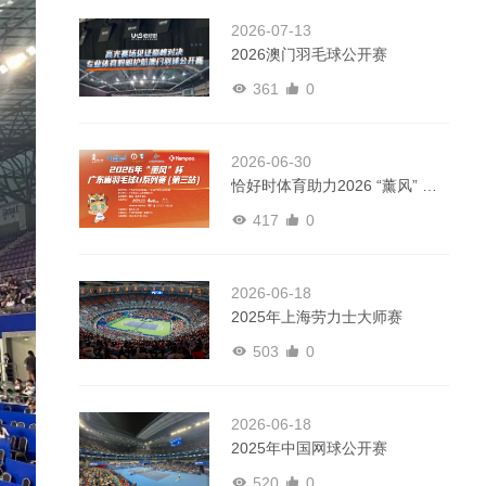
2026-07-13
2026澳门羽毛球公开赛
361
0
2026-06-30
恰好时体育助力2026 “薰风” 杯
广东省羽毛球U系列赛！
417
0
2026-06-18
2025年上海劳力士大师赛
503
0
2026-06-18
2025年中国网球公开赛
520
0