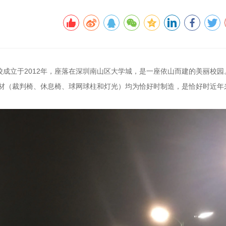
成立于2012年，座落在深圳南山区大学城，是一座依山而建的美丽校园
器材（裁判椅、休息椅、球网球柱和灯光）均为恰好时制造，是恰好时近年