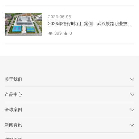
2026-06-05
2026年恰好时项目案例：武汉铁路职业技术
学院网球、匹克球场
399
0
关于我们
产品中心
全球案例
新闻资讯