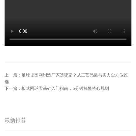
上一篇：
足球场围网制造厂家选哪家？从工艺品质与实力全方位甄
选
下一篇：
板式网球零基础入门指南，5分钟搞懂核心规则
最新推荐